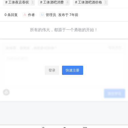
# 工体夜店香槟
1
# 工体酒吧消费
4
# 工体酒吧酒价格
1
0 条回复
A
作者
M
管理员
发布于
7年前
所有的伟大，都源于一个勇敢的开始！
修改资料
欢迎您，新朋友，感谢参与互动！
登录
快速注册
提交评论