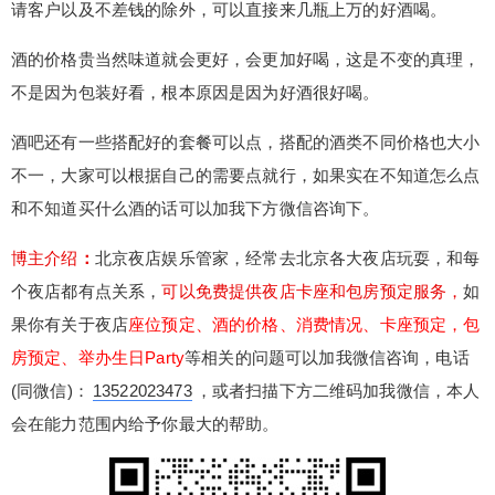
请客户以及不差钱的除外，可以直接来几瓶上万的好酒喝。
同价格也大小不一，大家可以根据自己的需要点就
行，如果实在不知道怎么点和不知道买什么酒的话
您没有权限发布内容，请购买会员或者提升权
酒的价格贵当然味道就会更好，会更加好喝，这是不变的真理，
限。
可以加我下方微信咨询下。 博主介绍：北京夜店娱
不是因为包装好看，根本原因是因为好酒很好喝。
乐管家，经常去北京各大夜店玩耍，和每个夜店都
忘记密码？
找回
已有帐号？
登录
有点关系，可以免费提供夜店卡座和包房预定服
酒吧还有一些搭配好的套餐可以点，搭配的酒类不同价格也大小
务，如果你有关于夜店座位预定、酒的价格、消费
社交帐号直接登录
立刻支付
不一，大家可以根据自己的需要点就行，如果实在不知道怎么点
情况、卡座预定，包房预定、举办生日Party等相关
QQ登录
微博登录
和不知道买什么酒的话可以加我下方微信咨询下。
的问题可以加我微信咨询，电话(同微信)：1352202
立刻支付
3473，或者扫描下方二维码加我微信，本人会在能
博主介绍
：
北京夜店娱乐管家，经常去北京各大夜店玩耍，和每
力范围内给予你最大的帮助。 （点击跳转到微信添
个夜店都有点关系，
可以免费提供夜店卡座和包房预定服务，
如
加好友）
果你有关于夜店
座位预定、酒的价格、消费情况、卡座预定，包
房预定、举办生日Party
等相关的问题可以加我微信咨询，电话
(同微信)：
13522023473
，或者扫描下方二维码加我微信，本人
会在能力范围内给予你最大的帮助。