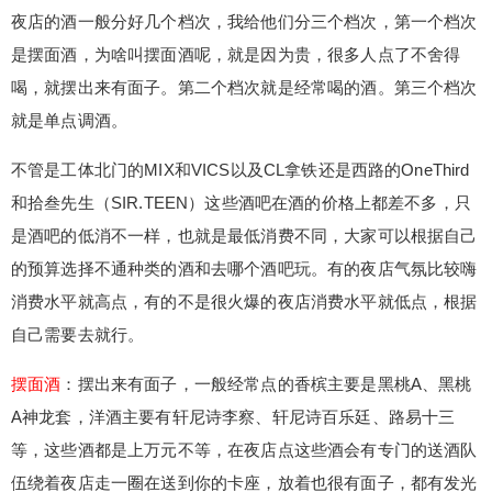
酒，喝什么酒，点什么酒，下面我就在酒的方面给
夜店的酒一般分好几个档次，我给他们分三个档次，第一个档次
大家做一个普及，希望可以帮到需要的朋友们。 夜
是摆面酒，为啥叫摆面酒呢，就是因为贵，很多人点了不舍得
店的酒一般分好几个档次，我给他们分三个档次，
喝，就摆出来有面子。第二个档次就是经常喝的酒。第三个档次
第一个档次是摆面酒，为啥叫摆面酒呢，就是因为
就是单点调酒。
贵，很多人点了不舍得喝，就摆出来有面子。第二
个档次就是经常喝的酒。第三个档次就是单点调
不管是工体北门的MIX和VICS以及CL拿铁还是西路的OneThird
酒。 不管是工体北门的MIX和VICS以及CL拿铁还是
扫描二维码继续阅读
和拾叁先生（SIR.TEEN）这些酒吧在酒的价格上都差不多，只
西路的OneThird和拾叁先生（SIR.TEEN）这些酒
吧在酒的价格上都差不多，只是酒吧的低消不一
是酒吧的低消不一样，也就是最低消费不同，大家可以根据自己
样，也就是最低消费不同，大家可以根据自己的预
的预算选择不通种类的酒和去哪个酒吧玩。有的夜店气氛比较嗨
算选择不通种类的酒和去哪个酒吧玩。有的夜店气
消费水平就高点，有的不是很火爆的夜店消费水平就低点，根据
氛比较嗨消费水平就高点，有的不是很火爆的夜店
自己需要去就行。
消费水平就低点，根据自己需要去就行。 摆面酒：
摆出来有面子，一般经常点的香槟主要是黑桃A、黑
摆面酒
：摆出来有面子，一般经常点的香槟主要是黑桃A、黑桃
桃A神龙套，洋酒主要有轩尼诗李察、轩尼诗百乐
A神龙套，洋酒主要有轩尼诗李察、轩尼诗百乐廷、路易十三
廷、路易十三等，这些酒都是上万元不等，在夜店
等，这些酒都是上万元不等，在夜店点这些酒会有专门的送酒队
点这些酒会有专门的送酒队伍绕着夜店走一圈在送
到你的卡座，放着也很有面子，都有发光底座。 卡
伍绕着夜店走一圈在送到你的卡座，放着也很有面子，都有发光