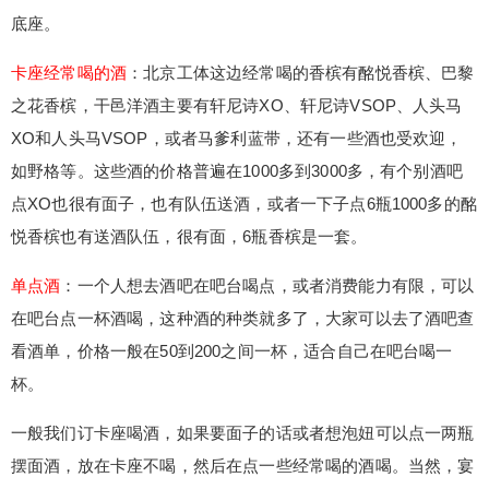
座经常喝的酒：北京工体这边经常喝的香槟有酩悦
底座。
香槟、巴黎之花香槟，干邑洋酒主要有轩尼诗XO、
轩尼诗VSOP、人头马XO和人头马VSOP，或者马
卡座经常喝的酒
：北京工体这边经常喝的香槟有酩悦香槟、巴黎
爹利蓝带，还有一些酒也受欢迎，如野格等。这些
之花香槟，干邑洋酒主要有轩尼诗XO、轩尼诗VSOP、人头马
酒的价格普遍在1000多到3000多，有个别酒吧点X
XO和人头马VSOP，或者马爹利蓝带，还有一些酒也受欢迎，
O也很有面子，也有队伍送酒，或者一下子点6瓶10
如野格等。这些酒的价格普遍在1000多到3000多，有个别酒吧
00多的酩悦香槟也有送酒队伍，很有面，6瓶香槟是
点XO也很有面子，也有队伍送酒，或者一下子点6瓶1000多的酩
一套。 单点酒：一个人想去酒吧在吧台喝点，或者
消费能力有限，可以在吧台点一杯酒喝，这种酒的
悦香槟也有送酒队伍，很有面，6瓶香槟是一套。
种类就多了，大家可以去了酒吧查看酒单，价格一
给undefined打赏
单点酒
：一个人想去酒吧在吧台喝点，或者消费能力有限，可以
般在50到200之间一杯，适合自己在吧台喝一杯。
一般我们订卡座喝酒，如果要面子的话或者想泡妞
在吧台点一杯酒喝，这种酒的种类就多了，大家可以去了酒吧查
付费内容
2
5
10
可以点一两瓶摆面酒，放在卡座不喝，然后在点一
元
元
元
看酒单，价格一般在50到200之间一杯，适合自己在吧台喝一
些经常喝的酒喝。当然，宴请客户以及不差钱的除
杯。
20
50
外，可以直接来几瓶上万的好酒喝。 酒的价格贵当
自定义
元
元
然味道就会更好，会更加好喝，这是不变的真理，
6位以上
一般我们订卡座喝酒，如果要面子的话或者想泡妞可以点一两瓶
不是因为包装好看，根本原因是因为好酒很好喝。
¥
摆面酒，放在卡座不喝，然后在点一些经常喝的酒喝。当然，宴
酒吧还有一些搭配好的套餐可以点，搭配的酒类不
6位以上