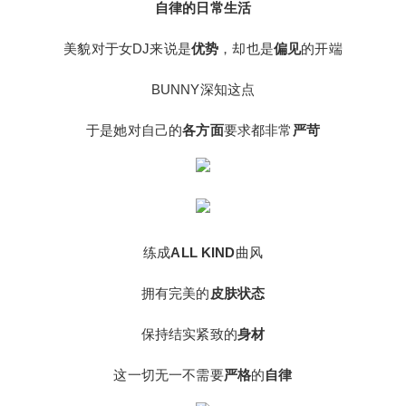
自律的日常生活
美貌对于女DJ来说是
优势
，却也是
偏见
的开端
BUNNY深知这点
于是她对自己的
各方面
要求都非常
严苛
练成
ALL KIND
曲风
拥有完美的
皮肤状态
保持结实紧致的
身材
给undefined打赏
这一切无一不需要
严格
的
自律