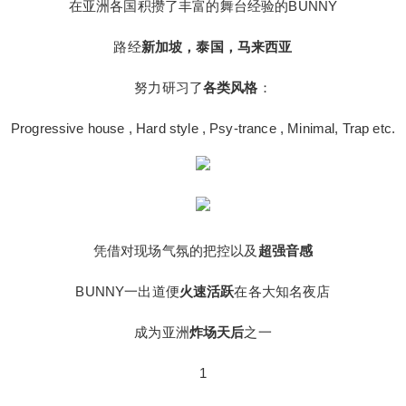
在亚洲各国积攒了丰富的舞台经验的BUNNY
棒球帽，爱oversize 甜美虽是人们对BUNNY的第一
印象 但这并不是她的全部标签 只需一秒：完成短发
路经
新加坡，泰国，马来西亚
御姐的切换 这份节日惊喜你们喜欢吗？ 可御可萌的
BUNNY小姐姐 10/05-10/07将在ELEMENTS 三天
努力研习了
各类风格
：
连打！ ELEMENTS’ VACATION PARTY ARE YOU
READY ？ 博主介绍：工体夜店网站站长，经常去
Progressive house , Hard style , Psy-trance , Minimal, Trap etc.
工体周边的夜店玩耍，和每个夜店都有点关系，如
果你有关于夜店座位预定、酒的价格、消费情况、
卡座预定，包房预定、举办生日Party等相关的问题
可以加我微信咨询，微信号：gongtiyd，或者扫描
下方二维码加我微信，本人会在能力范围内给予你
凭借对现场气氛的把控以及
超强音感
最大的帮助。博主还可以提供工体周边各个夜店的
预定服务。
BUNNY一出道便
火速活跃
在各大知名夜店
成为亚洲
炸场天后
之一
1