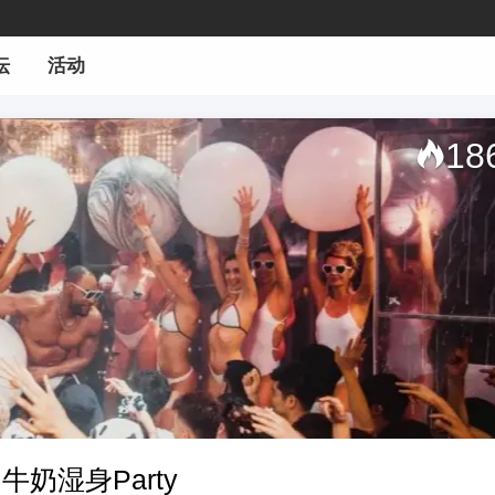
坛
活动
18
牛奶湿身Party