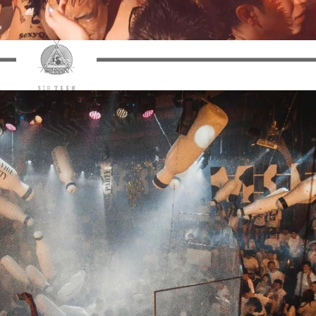
2019/6/20
@ 北京夜店网
给undefined打赏
付费内容
2
5
10
元
元
元
20
50
自定义
元
元
6位以上
¥
您没有权限发布内容，请购买会员或者提升权
7月12日-13日，拾叁先生开启
6位以上
限。