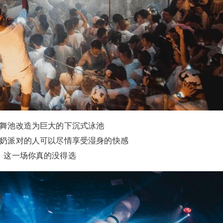
牛奶湿身Party
忘记密码？
找回
已有帐号？
登录
在经历了刚刚结束的 Salute to the White 2.0 之后
拾叁先生向大家宣布 今年的 Summer Holiday 夏
社交帐号直接登录
立刻支付
日派对季正式开始 The Milk Party @Club SIR.TE
EN 7 月 12 日 – 7 月 13 日 新的夏天当然要玩一
QQ登录
微博登录
微信登录
立刻支付
些新的东西 这一次牛奶湿身派对与去年有什么不
同 现在让我来告诉你 将中心舞池改造为巨大的下
沉式泳池 让所有来到牛奶派对的人可以尽情享受
舞池改造为巨大的下沉式泳池
湿身的快感 这一场你真的没得选 去年的拾叁先生
扫描二维码继续阅读
奶派对的人可以尽情享受湿身的快感
邀请了 100 个性感女郎共洗牛奶浴 令人心跳加速
这一场你真的没得选
的画面 出现在派对的每一秒 今年的牛奶派对也将
全新升级 加入沉浸式概念的同时 扩大下沉式“泳
池”的面积 让你们更加享受牛奶浴 更加适合夏日
的音乐冲击 给予你视觉与听觉的双重盛宴 升级版
的互动道具与礼物 在接下来慢慢揭晓 这一次的牛
奶派对与往年最大的不同是 加入了沉浸式的派对