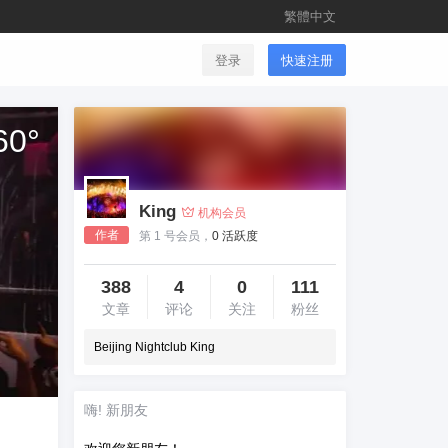
繁體中文
登录
快速注册
60
°
King
机构会员
作者
第 1 号会员，
0 活跃度
388
4
0
111
文章
评论
关注
粉丝
Beijing Nightclub King
嗨! 新朋友