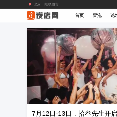

北京 [切换城市]
首页
冒泡
论
7月12日-13日，拾叁先生开启