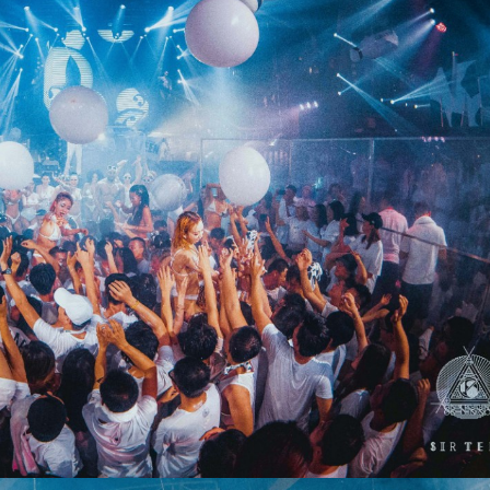
概念 拾叁先生为牛奶派对请来了专属嘉宾 Giuse
ppe Ottaviani 这位粉丝口中称赞不绝的 Trance
大神 他的本次行程也提前被各种电音群疯狂传播
虽然 Giuseppe Ottaviani 的夏日行程 看起来有些
满 但我相信他已经准备好享受每一个疯狂的夜晚
尤其是拾叁先生的牛奶湿身派对 这个夏天过于炎
热的温度 相信大家都已经领教过了 所以拾叁先生
夏日派对的宗旨只有一个 帮助大家降温消暑 201
9.7.12-7.13 SUMMER VIBE SEASON 2 MILK P
ARTY 博主介绍：工体夜店网站站长，经常去工
体周边的夜店玩耍，和每个夜店都有点关系，如
果你有关于夜店座位预定、酒的价格、消费情
况、卡座预定，包房预定、举办生日Party等相关
的问题可以加我微信咨询，微信号：gongtiyd，
或者扫描下方二维码加我微信，本人会在能力范
围内给予你最大的帮助。博主还可以提供工体周
边各个夜店的预定服务。