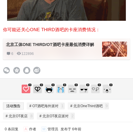
你可能还关心ONE THIRD酒吧的卡座消费情况：
北京工体ONE THIRD/OT酒吧卡座最低消费详解
6
122896
0
0
0
0
0
0
0
0
活动预告
# OT酒吧海外派对
1
# 北京OneThird酒吧
9
# 北京OT夜店
8
# 北京OT夜店派对
2
0 条回复
A
作者
M
管理员
发布于
6年前