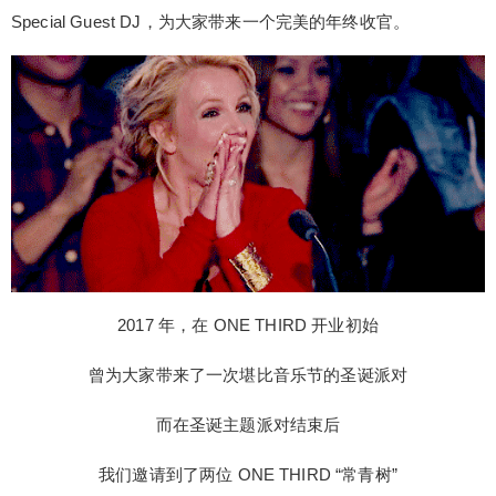
HIRD 圣诞派对都期待满满。 在前两年的圣诞主题
Special Guest DJ，为大家带来一个完美的年终收官。
派对结束后，ONE THIRD 通常会邀请一些 Special
Guest DJ，为大家带来一个完美的年终收官。 2017
年，在 ONE THIRD 开业初始 曾为大家带来了一次
堪比音乐节的圣诞派对 而在圣诞主题派对结束后 我
们邀请到了两位 ONE THIRD “常青树” Aster 与 Pla
stik Funk 来为 ONE THIRD 的“新秀年”进行收尾 20
扫描二维码继续阅读
18 年 ONE THIRD 圣诞主题 Luscious 灵感源自经
典的查理与巧克力工厂 在童话般的派对结束后 我们
邀请了 Timmy Trumpet 为充实的 2018 年进行了完
美收官 大部分粉丝，在看完近期 ONE THIRD 的 U
pcoming Events 后会认为，神秘圣诞主题派对大概
2017 年，在 ONE THIRD 开业初始
就是 ONE THIRD 在今年为大家准备的最后一场主
题派对了.. 但小编在这里偷偷为大家透露，在神秘
曾为大家带来了一次堪比音乐节的圣诞派对
的圣诞派对之后，不止有 Special Guest DJ！还会
而在圣诞主题派对结束后
有一场为特定人群准备的最特别的派对！ 在昨天，
我们为大家透露了圣诞节派对线索 今天，我们就来
我们邀请到了两位 ONE THIRD “常青树”
揭开另一个派对的神秘面纱 12.26 ALL AROUND T