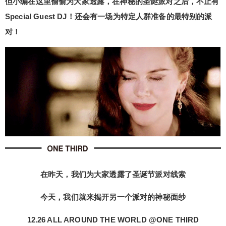
但小编在这里偷偷为大家透露，在神秘的圣诞派对之后，不止有
Special Guest DJ！还会有一场为特定人群准备的最特别的派
对！
给undefined打赏
付费内容
2
5
10
元
元
元
20
50
自定义
元
元
在昨天，我们为大家透露了圣诞节派对线索
6位以上
今天，我们就来揭开另一个派对的神秘面纱
¥
6位以上
12.26 ALL AROUND THE WORLD @ONE THIRD