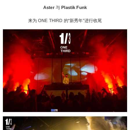
HE WORLD @ONE THIRD 到了圣诞节，国外各大
Aster
与
Plastik Funk
“烹饪学校”也开始了圣诞假，对于许多外出求学的人
来说，这也是一个难得的假期。相信很多人不仅想
来为 ONE THIRD 的“新秀年”进行收尾
念家的温暖，也很想念与朋友在 ONE THIRD 度过
的夜晚。 众所周知，ONE THIRD 一直秉承着 国际
化、年轻化、尊重音乐的理念 此次，我们决定为真
正的海外学子 举办一个专属派对 12.26 当天，ONE
THIRD 内环区 将会划分出一个专用区域 我们将会
对广大留学生进行邀请 获得邀请名额的人将会收到
一个手环 当晚凭借手环就可以进入到你的专属区域
啦~ 你可能还关心ONE THIRD酒吧的卡座消费情
况： 北京工体ONE THIRD/OT酒吧卡座最低消费详
解 6122896