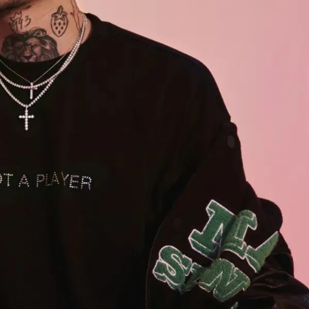
2021/12/02
@ 北京夜店网
给undefined打赏
付费内容
2
5
10
元
元
元
20
50
自定义
元
元
6位以上
¥
您没有权限发布内容，请购买会员或者提升权
黑马王子马思唯要来北京OneT
6位以上
限。