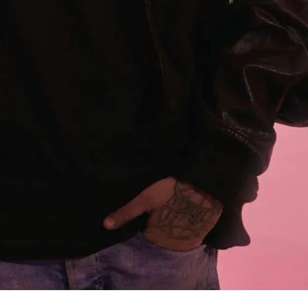
hird了
忘记密码？
找回
已有帐号？
登录
2021.12.10 马思唯 @ONE THIRD 自 2017 年
起，马思唯的名字 在中文说唱圈备受瞩目 无论是
社交帐号直接登录
立刻支付
他的个人作品 还是 Higher Brothers 的团队作品
都受到了圈内粉丝与 Rapper 们的青睐 与此同
QQ登录
微博登录
微信登录
立刻支付
时，说唱选秀节目的崛起 让中文说唱在全国迅速
风靡 马思唯与团队 Higher Brothers 得到了高度
关注 并逐渐成为了中文说唱的标杆 从 崂山道
士 再到 花花公子 马思唯凭借自己一首首大热单
扫描二维码继续阅读
曲 在中文说唱圈获得了顶流般的热度 成为了中文
说唱圈现象级 Rapper 之一 而在去年，一档全新
的真人秀中 马思唯成为了该真人秀的说唱导师 率
一众新生代 Rapper 成功破圈 2021/12/10 马思唯
@ONE THIRD 你可能还关心ONE THIRD酒吧的
卡座消费情况： 北京工体ONE THIRD/OT酒吧卡
座最低消费详解 北京工体ONE THIRD/OT酒吧的