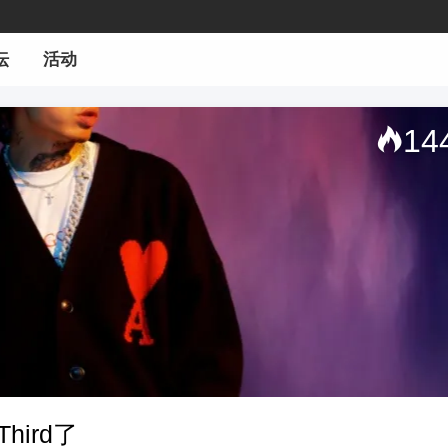
坛
活动
14
ird了