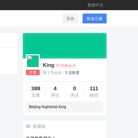
繁體中文
登录
快速注册
King
机构会员
作者
第 1 号会员，
5 活跃度
388
4
0
111
文章
评论
关注
粉丝
Beijing Nightclub King
嗨! 新朋友