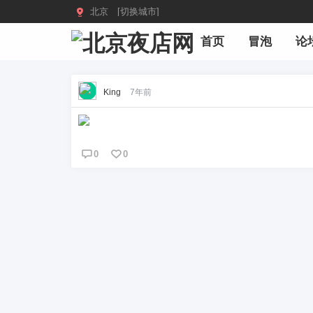

北京 [切换城市]
首页
冒泡
论
King
7年前
0
0