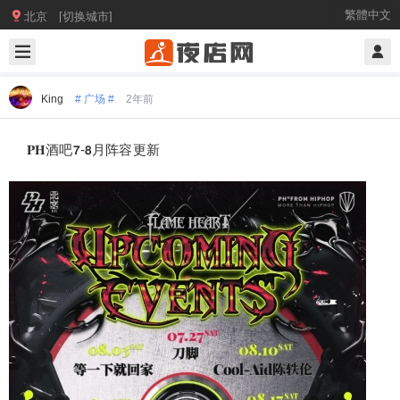

繁體中文
北京 [切换城市]
King
# 广场 #
2年前
𝐏𝐇酒吧𝟳-𝟴月阵容更新