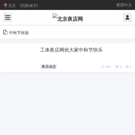

繁體中文
北京 [切换城市]
中秋节祝福
工体夜店网祝大家中秋节快乐
夜店动态
991
0
0