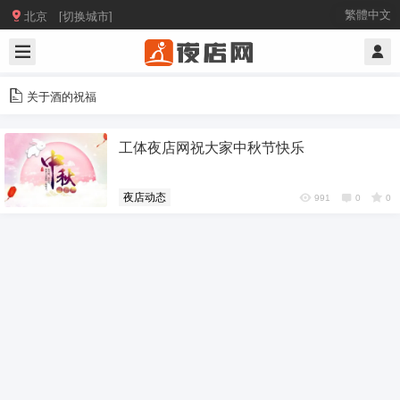

繁體中文
北京 [切换城市]
关于酒的祝福
工体夜店网祝大家中秋节快乐
夜店动态
991
0
0