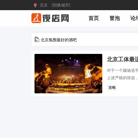

北京 [切换城市]
首页
冒泡
论
北京氛围最好的酒吧
北京工体最
对于一个蹦迪选
上述严格的筛选，
攻略