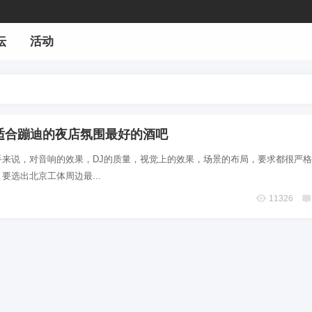
坛
活动
适合蹦迪的夜店氛围最好的酒吧
手来说，对音响的效果，DJ的质量，视觉上的效果，场景的布局，要求都很严
要选出北京工体周边最...
11326