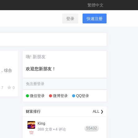
繁體中文
登录
快速注册
嗨! 新朋友
欢迎您新朋友！
格，综合
免注册登录
7
0
微信登录
微博登录
QQ登录
财富排行
ALL ❯
King
55432
388 文章 • 4 评论