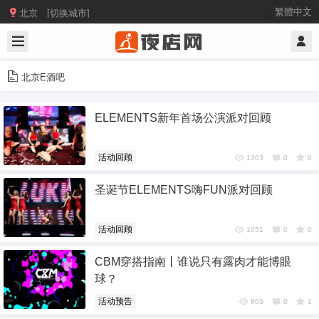

繁體中文
北京 [切换城市]
北京E酒吧
ELEMENTS新年首场公演派对回顾
活动回顾
1303
0
0
圣诞节ELEMENTS嗨FUN派对回顾
活动回顾
1051
0
0
CBM穿搭指南丨谁说只有露肉才能博眼
球？
活动预告
803
0
1