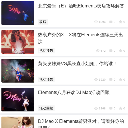
北京爱乐（E）酒吧Elements夜店攻略解答
6位以上
6位以上
攻略
4094
0
0
您没有权限发布内容，请购买会员或者提升权
热衷户外的X _ X将在Elements连续三天出
限。
演
活动预告
572
0
0
忘记密码？
找回
已有帐号？
登录
黄头发妹妹VS黑长直小姐姐，你站谁！
社交帐号直接登录
QQ登录
微博登录
活动预告
1520
0
0
Elements八月狂欢DJ Mao活动回顾
活动回顾
1268
0
0
DJ Mao X Elements斩男派对，请看好你的