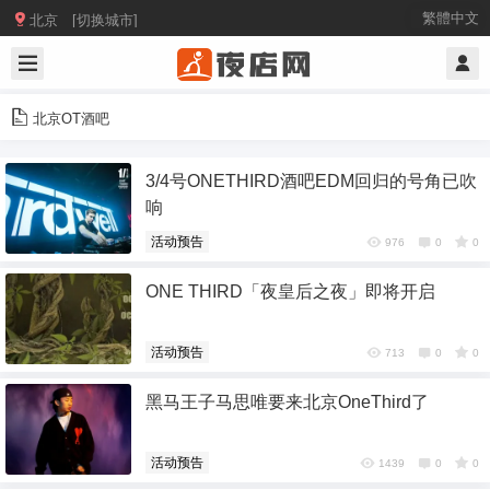

繁體中文
北京 [切换城市]
北京OT酒吧
3/4号ONETHIRD酒吧EDM回归的号角已吹
响
活动预告
976
0
0
ONE THIRD「夜皇后之夜」即将开启
活动预告
713
0
0
黑马王子马思唯要来北京OneThird了
活动预告
1439
0
0