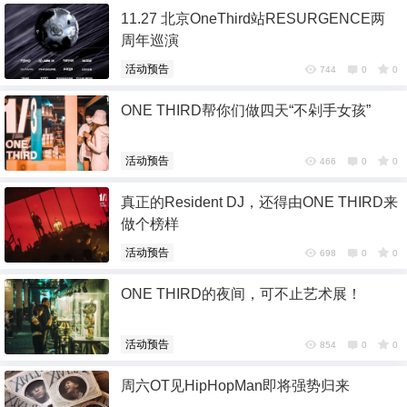
11.27 北京OneThird站RESURGENCE两
周年巡演
活动预告
744
0
0
ONE THIRD帮你们做四天“不剁手女孩”
活动预告
466
0
0
真正的Resident DJ，还得由ONE THIRD来
做个榜样
活动预告
698
0
0
ONE THIRD的夜间，可不止艺术展！
活动预告
854
0
0
周六OT见HipHopMan即将强势归来