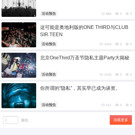
活动预告
880
0
0
这可能是奥地利版的ONE THIRD与CLUB
SIR.TEEN
活动预告
1043
0
0
北京OneThird万圣节隐私主题Party大揭秘
活动预告
1246
0
0
你所谓的“隐私”，其实早已成为谈资。
活动预告
511
0
0
加载更多
前往