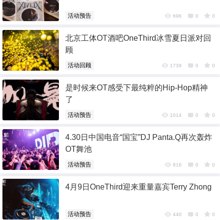
活动预告
696
0
0
北京工体OT酒吧OneThird冰雪夏日派对回
顾
活动回顾
1739
0
0
是时候来OT感受下最纯粹的Hip-Hop精神
了
6位以上
活动预告
1014
0
0
6位以上
4.30日中国电音“国宝”DJ Panta.Q再次轰炸
您没有权限发布内容，请购买会员或者提升权
OT舞池
限。
活动预告
816
0
0
忘记密码？
找回
已有帐号？
登录
4月9日OneThird迎来重量嘉宾Terry Zhong
社交帐号直接登录
活动预告
440
0
0
QQ登录
微博登录