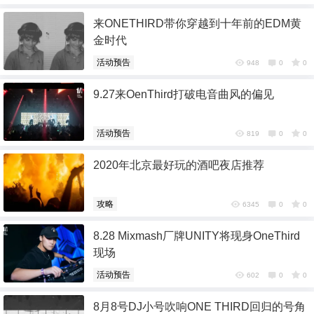
来ONETHIRD带你穿越到十年前的EDM黄
金时代
活动预告
948
0
0
9.27来OenThird打破电音曲风的偏见
活动预告
819
0
0
2020年北京最好玩的酒吧夜店推荐
攻略
6345
0
0
8.28 Mixmash厂牌UNITY将现身OneThird
现场
活动预告
602
0
0
8月8号DJ小号吹响ONE THIRD回归的号角