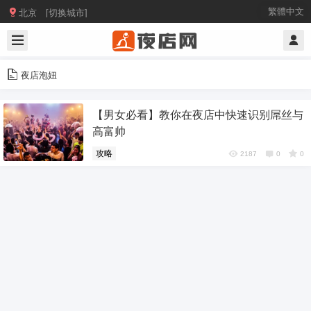

繁體中文
北京 [切换城市]
夜店泡妞
【男女必看】教你在夜店中快速识别屌丝与
高富帅
攻略
2187
0
0