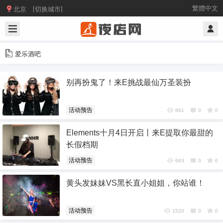

繁體中文
北京 [切换城市]
爱乐酒吧
别再扮鬼了！来E挑战最仙万圣装扮
活动预告
891
0
0
Elements十月4日开启丨来E提取你最甜的
长假档期
活动预告
663
0
0
黄头发妹妹VS黑长直小姐姐，你站谁！
活动预告
1520
0
0