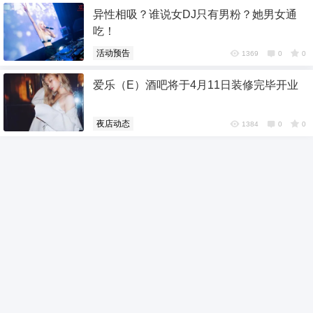
异性相吸？谁说女DJ只有男粉？她男女通
6位以上
吃！
6位以上
活动预告
1369
0
0
您没有权限发布内容，请购买会员或者提升权
爱乐（E）酒吧将于4月11日装修完毕开业
限。
夜店动态
1384
0
0
忘记密码？
找回
已有帐号？
登录
社交帐号直接登录
QQ登录
微博登录