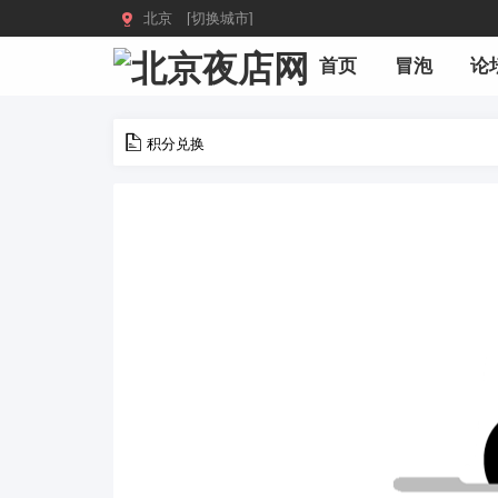

北京 [切换城市]
首页
冒泡
论
积分兑换