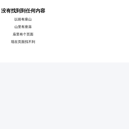
没有找到到任何内容
以前有座山
山里有座庙
庙里有个页面
现在页面找不到
6位以上
6位以上
您没有权限发布内容，请购买会员或者提升权
限。
忘记密码？
找回
已有帐号？
登录
社交帐号直接登录