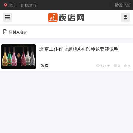

繁體中文
北京 [切换城市]
黑桃A粉金
北京工体夜店黑桃A香槟神龙套装说明
攻略
66476
2
0