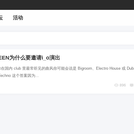
坛
活动
EEN为什么要邀请i_o演出
 club 里最常听见的曲风你可能会说是 Bigroom、Electro House 或 Dubs
chno 这个答案因为...
896