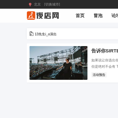

北京 [切换城市]
首页
冒泡
论
13先生i_o演出
告诉你SIRT
如果说让你选出你在国内
但是绝对不会有 Te
活动预告