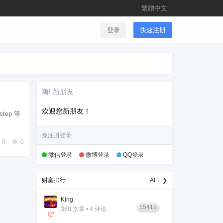
繁體中文
登录
快速注册
嗨! 新朋友
欢迎您新朋友！
tep 等
免注册登录
0
0
微信登录
微博登录
QQ登录
财富排行
ALL ❯
King
55419
388 文章 • 4 评论