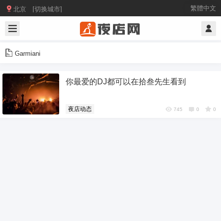

繁體中文
北京 [切换城市]
Garmiani
你最爱的DJ都可以在拾叁先生看到
夜店动态
745
0
0