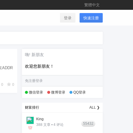
繁體中文
登录
快速注册
嗨! 新朋友
欢迎您新朋友！
北京ADDR
免注册登录
0
0
微信登录
微博登录
QQ登录
财富排行
ALL ❯
King
55432
388 文章 • 4 评论