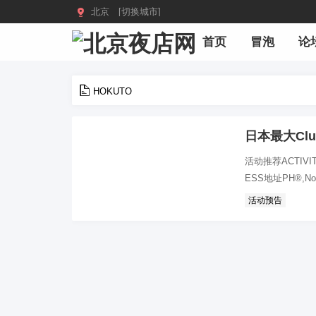

北京 [切换城市]
首页
冒泡
论
HOKUTO
日本最大Cl
活动推荐ACTIVITI
ESS地址PH®,Northw
活动预告