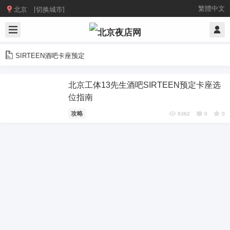

繁體中文
北京 [切换城市]
SIRTEEN酒吧卡座预定
北京工体13先生酒吧SIRTEEN预定卡座选
位指南
攻略
6362
0
0