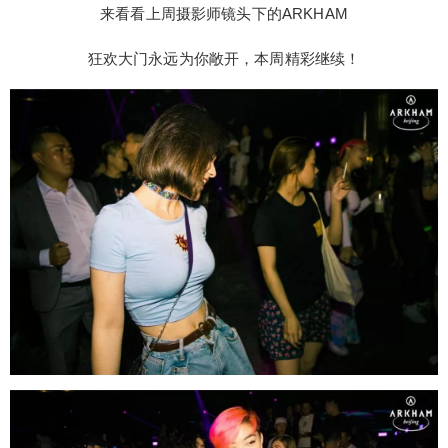
在的派对中有多少值得记录的瞬间 来看看上周摄影
来看看上周摄影师镜头下的ARKHAM
师镜头下的ARKHAM 狂欢大门永远为你敞开，本周
狂欢大门永远为你敞开，本周精彩继续！
精彩继续！ 活动预告 UPCOMING SHOW 8.28 // D
J NEIL ARMSTRONG DJ Neil Armstrong于2008-20
10年间为说唱界大佬Jay-Z担任巡演DJ 他的职业生
涯高峰是为美国前总统奥巴马的就职仪式担任DJ 他
还曾在著名的Glastonbury音乐节演出 8.28本周三，
扫描二维码继续阅读
来ARKHAM聆听DJ Nail Armstrong的强力Set，振
作你的小周末 8.30 // KEY! & K$ACE 由A$AP Rock
y主导、与Drake私交甚密的 创意潮流团体AWGE
旗下两位核心成员Key! 以及K$ace 作为现代摩登说
唱的标志性符号 将你捕捉至他们的招牌式摩登潮流
空间 9.7 // MadeinTYO 一首“Uber Everywhere”火
遍全美 连Travis Scott都来Remix 和XXXTentacio
n、Playboi Carti 一起入选2017年XXL Freshman 多
首白金、黄金销量单曲 9月7日，在ARKHAM和Mad
einTYO一起Uber Everywhere 博主介绍：工体夜店
网站站长，经常去工体周边的夜店玩耍，和每个夜