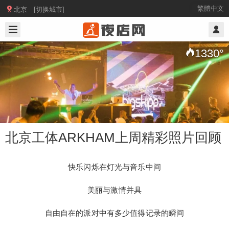

繁體中文
北京 [切换城市]
2019/8/26
@ 北京夜店网
1330
°
北京工体ARKHAM上周精彩照片回顾
快乐闪烁在灯光与音乐中间
北京工体ARKHAM上周精彩照片回顾
美丽与激情并具
自由自在的派对中有多少值得记录的瞬间
快乐闪烁在灯光与音乐中间 美丽与激情并具 自由自