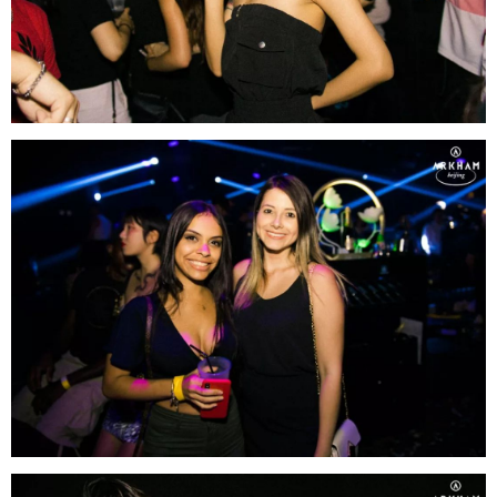
给undefined打赏
付费内容
2
5
10
元
元
元
20
50
自定义
元
元
6位以上
¥
6位以上
您没有权限发布内容，请购买会员或者提升权
限。
忘记密码？
找回
已有帐号？
登录
社交帐号直接登录