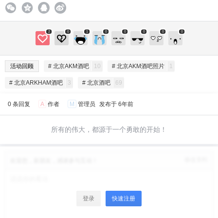
2
0
1
0
0
0
0
0
活动回顾
# 北京AKM酒吧
10
# 北京AKM酒吧照片
1
# 北京ARKHAM酒吧
3
# 北京酒吧
69
0 条回复
A
作者
M
管理员
发布于
6年前
所有的伟大，都源于一个勇敢的开始！
修改资料
欢迎您，新朋友，感谢参与互动！
登录
快速注册