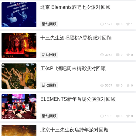
北京 Elements酒吧七夕派对回顾
活动回顾
1597
0
1
十三先生酒吧黑桃A香槟派对回顾
活动回顾
3053
0
0
工体PH酒吧周末精彩派对回顾
6位以上
6位以上
活动回顾
5007
0
0
您没有权限发布内容，请购买会员或者提升权
ELEMENTS新年首场公演派对回顾
限。
活动回顾
1303
0
0
忘记密码？
找回
已有帐号？
登录
社交帐号直接登录
北京十三先生夜店跨年派对回顾