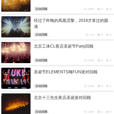
QQ登录
微博登录
活动回顾
2985
0
0
经过了昨晚的凤凰涅槃，2019才算过的圆
满
活动回顾
713
0
0
北京工体CL夜店圣诞节Party回顾
活动回顾
1532
0
0
圣诞节ELEMENTS嗨FUN派对回顾
活动回顾
1050
0
0
北京十三先生夜店圣诞派对回顾
活动回顾
1297
0
0