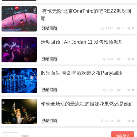
“有惊无险”北京OneThird酒吧REZZ派对回
顾
活动回顾
2241
0
0
活动回顾 | Air Jordan 11 发售预热派对
活动回顾
700
0
0
IN乐而生·青岛啤酒欢聚之夜Party回顾
活动回顾
976
0
0
昨晚全场玩的最疯狂的姐妹花果然还是她们
活动回顾
1233
0
0
加载更多
前往