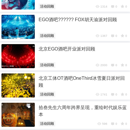
活动回顾
1314
0
0
EGO酒吧?????? FOX胡天渝派对回顾
活动回顾
1367
0
0
北京EGO酒吧开业派对回顾
活动回顾
2000
0
0
北京工体OT酒吧OneThird冰雪夏日派对回
顾
活动回顾
1741
0
0
拾叁先生六周年跨界呈现，重绘时代娱乐蓝
本
活动回顾
596
0
0