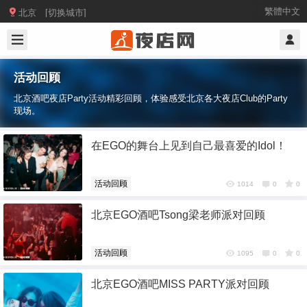

繁體中文
北京 [切换城市]
活动回顾
北京酒吧夜店Party活动精彩回顾，体验感受北京各大夜店Club的Party
现场。
在EGO的舞台上见到自己最喜爱的Idol！
活动回顾
1014
0
0
北京EGO酒吧Tsong梁老师派对回顾
活动回顾
1095
0
0
北京EGO酒吧MISS PARTY派对回顾