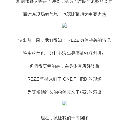
相信很多人等待了许久，就为了昨晚与老婆的会面
情与期待所震惊 相信很多人等待了许久，就为了昨
晚与老婆的会面 而昨晚现场的气氛，也远比预想之
而昨晚现场的气氛，也远比预想之中要火热
中要火热 演出前一周，我们得知了 REZZ 身体抱恙
的情况 许多粉丝也十分担心演出是否能够顺利进行
但值得庆幸的是，在身体有所好转后 REZZ 坚持来
到了 ONE THIRD 的现场 为等候她许久的粉丝带来
演出前一周，我们得知了 REZZ 身体抱恙的情况
了精彩的演出 现在，就让我们一同回顾 昨晚 REZZ
扫描二维码继续阅读
许多粉丝也十分担心演出是否能够顺利进行
在 ONE THIRD 的首秀 到底都发生了什么 为了给大
家呈现最完美的现场 在演出之前，REZZ 提前来到
但值得庆幸的是，在身体有所好转后
了 ONE THIRD 现场 进行了试音等准备 这足以体现
她的满满诚意 凌晨 0:15 REZZ 到达了 ONE THIRD
REZZ 坚持来到了 ONE THIRD 的现场
的现场 在休息室稍作调整后，做好了演出前的充分
准备 凌晨 1 点，REZZ 准时登上了 ONE THIRD 的
为等候她许久的粉丝带来了精彩的演出
舞台 以一首 Kiss of Death 作为 intro 正式打响了她
在 ONE THIRD 的首秀之夜 在粉丝的热烈反响下 E
dge，Selector，Relax 等多首热单 被相继演绎了出
现在，就让我们一同回顾
来 REZZ 用她独特的风格，带领台下的粉丝们 REZ
Z 最新发布的单曲 Hell on Earth 也出现在了当晚的